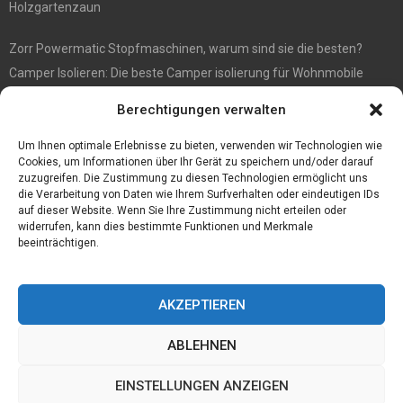
Holzgartenzaun
Zorr Powermatic Stopfmaschinen, warum sind sie die besten?
Camper Isolieren: Die beste Camper isolierung für Wohnmobile
E1 Vermittlung von Off Market Immobilien – in Dortmund mit
Berechtigungen verwalten
Immobilienmakler Gökay Gündüz
Masterarbeit auf Englisch: Anleitung zum Verfassen
Um Ihnen optimale Erlebnisse zu bieten, verwenden wir Technologien wie
Cookies, um Informationen über Ihr Gerät zu speichern und/oder darauf
zuzugreifen. Die Zustimmung zu diesen Technologien ermöglicht uns
die Verarbeitung von Daten wie Ihrem Surfverhalten oder eindeutigen IDs
auf dieser Website. Wenn Sie Ihre Zustimmung nicht erteilen oder
widerrufen, kann dies bestimmte Funktionen und Merkmale
beeinträchtigen.
AKZEPTIEREN
ABLEHNEN
@2023 - www.Tofkom.de. All Right Reserved.
EINSTELLUNGEN ANZEIGEN