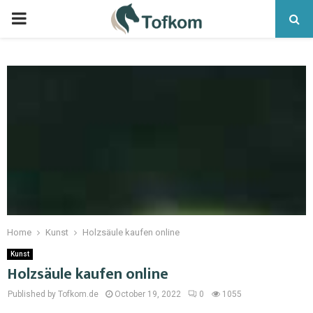
Home
Kunst
Holzsäule kaufen online
Kunst
Holzsäule kaufen online
Published by Tofkom.de
October 19, 2022
0
1055