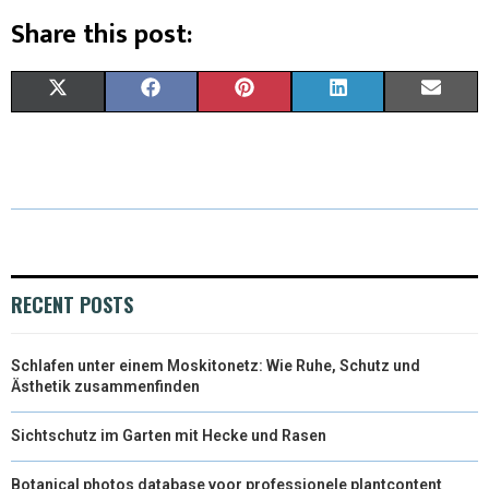
Share this post:
X
F
P
L
E
(
A
I
I
M
T
C
N
N
A
W
E
T
K
I
I
B
E
E
L
T
O
R
D
RECENT POSTS
T
O
E
I
Schlafen unter einem Moskitonetz: Wie Ruhe, Schutz und
E
K
S
N
Ästhetik zusammenfinden
R
T
Sichtschutz im Garten mit Hecke und Rasen
)
Botanical photos database voor professionele plantcontent