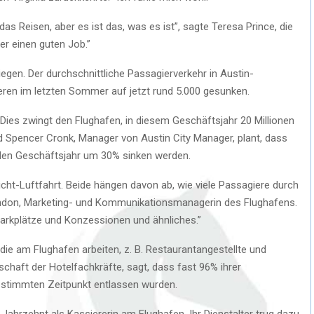
s Reisen, aber es ist das, was es ist”, sagte Teresa Prince, die
er einen guten Job.”
gen. Der durchschnittliche Passagierverkehr in Austin-
ren im letzten Sommer auf jetzt rund 5.000 gesunken.
Dies zwingt den Flughafen, in diesem Geschäftsjahr 20 Millionen
d Spencer Cronk, Manager von Austin City Manager, plant, dass
en Geschäftsjahr um 30% sinken werden.
cht-Luftfahrt. Beide hängen davon ab, wie viele Passagiere durch
endon, Marketing- und Kommunikationsmanagerin des Flughafens.
Parkplätze und Konzessionen und ähnliches.”
die am Flughafen arbeiten, z. B. Restaurantangestellte und
chaft der Hotelfachkräfte, sagt, dass fast 96% ihrer
estimmten Zeitpunkt entlassen wurden.
Jahrzehnt als Kassiererin am Flughafen. Ihr Dienstalter trug dazu