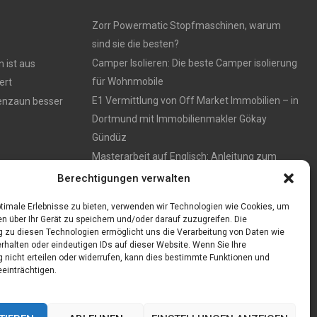
Zorr Powermatic Stopfmaschinen, warum
sind sie die besten?
Camper Isolieren: Die beste Camper isolierung
 ist aus
für Wohnmobile
ert
E1 Vermittlung von Off Market Immobilien – in
tenzaun besser
Dortmund mit Immobilienmakler Gökay
Gündüz
Masterarbeit auf Englisch: Anleitung zum
Verfassen
Berechtigungen verwalten
timale Erlebnisse zu bieten, verwenden wir Technologien wie Cookies, um
n über Ihr Gerät zu speichern und/oder darauf zuzugreifen. Die
zu diesen Technologien ermöglicht uns die Verarbeitung von Daten wie
rhalten oder eindeutigen IDs auf dieser Website. Wenn Sie Ihre
nicht erteilen oder widerrufen, kann dies bestimmte Funktionen und
einträchtigen.