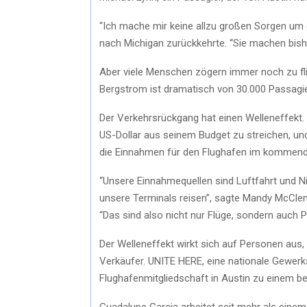
“Ich mache mir keine allzu großen Sorgen um da
nach Michigan zurückkehrte. “Sie machen bish
Aber viele Menschen zögern immer noch zu flie
Bergstrom ist dramatisch von 30.000 Passagie
Der Verkehrsrückgang hat einen Welleneffekt. 
US-Dollar aus seinem Budget zu streichen, un
die Einnahmen für den Flughafen im kommend
“Unsere Einnahmequellen sind Luftfahrt und Ni
unsere Terminals reisen”, sagte Mandy McCl
“Das sind also nicht nur Flüge, sondern auch 
Der Welleneffekt wirkt sich auf Personen aus, 
Verkäufer. UNITE HERE, eine nationale Gewerks
Flughafenmitgliedschaft in Austin zu einem b
Guadalupe Garcia arbeitet seit mehr als einem 