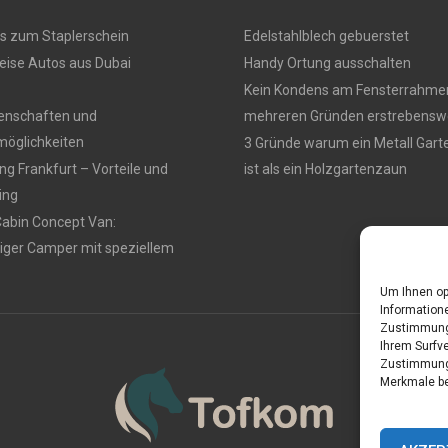
s zum Staplerschein
Edelstahlblech gebuerstet
eise Autos aus Dubai
Handy Ortung ausschalten
Kein Kondens am Fensterrahmen
genschaften und
mehreren Gründen erstrebensw
öglichkeiten
3 Gründe warum ein Metall Gar
g Frankfurt – Vorteile und
ist als ein Holzgartenzaun
ing
Cabin Concept Van:
iger Camper mit speziellem
Um Ihnen op
Informatione
Zustimmung 
Ihrem Surfve
Zustimmung 
Merkmale be