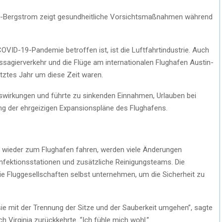
tin-Bergstrom zeigt gesundheitliche Vorsichtsmaßnahmen während
COVID-19-Pandemie betroffen ist, ist die Luftfahrtindustrie. Auch
ssagierverkehr und die Flüge am internationalen Flughafen Austin-
etztes Jahr um diese Zeit waren.
swirkungen und führte zu sinkenden Einnahmen, Urlauben bei
g der ehrgeizigen Expansionspläne des Flughafens.
eit wieder zum Flughafen fahren, werden viele Änderungen
nfektionsstationen und zusätzliche Reinigungsteams. Die
die Fluggesellschaften selbst unternehmen, um die Sicherheit zu
 sie mit der Trennung der Sitze und der Sauberkeit umgehen”, sagte
h Virginia zurückkehrte. “Ich fühle mich wohl.”