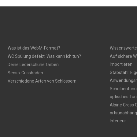
Was ist das WebM-Format?
Wissenswerte
WC Spülung defekt: Was kann ich tun?
Auf sichere W
importieren
Deine Lederschuhe färben
Stabstahl: Ei
Senso-Gussboden
Anwendungsm
Verschiedene Arten von Schlössern
Scheibentönun
optisches Tun
Alpine Cross 
ortsunabhäng
Interieur