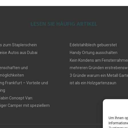
LESEN SIE HÄUFIG ARTIKEL
s zum Staplerschein
Edelstahlblech gebuerstet
eise Autos aus Dubai
Handy Ortung ausschalten
Kein Kondens am Fensterrahmen
genschaften und
mehreren Gründen erstrebensw
öglichkeiten
3 Gründe warum ein Metall Gar
g Frankfurt – Vorteile und
ist als ein Holzgartenzaun
ing
Cabin Concept Van:
iger Camper mit speziellem
Um Ihnen op
Informatione