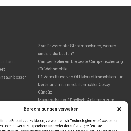
Zorr Powermatic Stopfmaschinen, warum
sind sie die besten?
Camper Isolieren: Die beste Camper isolierung
 ist aus
für Wohnmobile
ert
E1 Vermittlung von Off Market Immobilien – in
tenzaun besser
Dortmund mit Immobilienmakler Gökay
Gündüz
Masterarbeit auf Englisch: Anleitung zum
Verfassen
Berechtigungen verwalten
timale Erlebnisse zu bieten, verwenden wir Technologien wie Cookies, um
n über Ihr Gerät zu speichern und/oder darauf zuzugreifen. Die