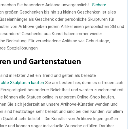
d machen Sie besondere Anlässe unvergesslich!
Sichere
on großen Geschenken bis hin zu kleinen Geschenken ist alles
üsselanhänger als Geschenk oder persönliche Skulpturen für
stler von Artihove geben jedem Artikel einen persönlichen Stil und
 besonders! Geschenke aus Kunst haben immer wieder
che Bedeutung. Für verschiedene Anlässe wie Geburtstage,
nde Speziallösungen.
ren und Gartenstatuen
d in letzter Zeit ein Trend und gelten als beliebte
rakte Skulpturen kaufen
Sie am besten hier, denn es erfreuen sich
 Einzigartigkeit besonderer Beliebtheit und werden zunehmend mit
ie können alle Statuen online in unserem Online-Shop kaufen.
en Sie sich jederzeit an unsere Artihove-Künstler wenden und
en sind heutzutage sehr beliebt und sind bei den Kunden vor allem
 Qualität sehr beliebt. Die Künstler von Artihove legen großen
lare und können sogar individuelle Wünsche erfüllen. Darüber