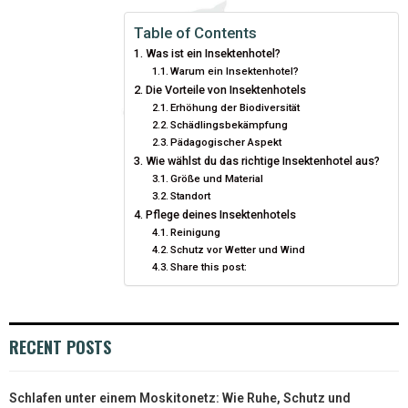
I
B
E
E
L
Table of Contents
Was ist ein Insektenhotel?
T
O
R
D
Warum ein Insektenhotel?
Die Vorteile von Insektenhotels
T
O
E
I
Erhöhung der Biodiversität
E
K
S
N
Schädlingsbekämpfung
Pädagogischer Aspekt
R
T
Wie wählst du das richtige Insektenhotel aus?
Größe und Material
)
Standort
Pflege deines Insektenhotels
Reinigung
Schutz vor Wetter und Wind
Share this post:
RECENT POSTS
Schlafen unter einem Moskitonetz: Wie Ruhe, Schutz und