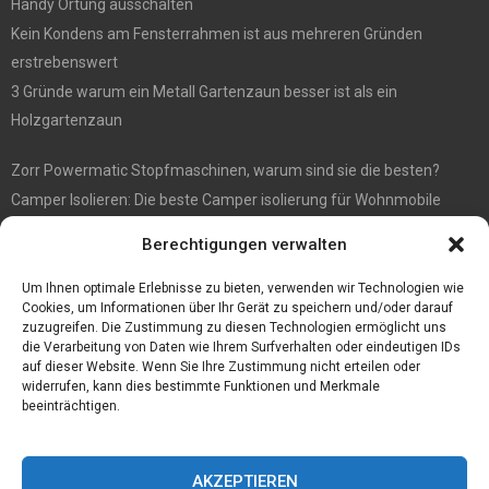
Handy Ortung ausschalten
Kein Kondens am Fensterrahmen ist aus mehreren Gründen
erstrebenswert
3 Gründe warum ein Metall Gartenzaun besser ist als ein
Holzgartenzaun
Zorr Powermatic Stopfmaschinen, warum sind sie die besten?
Camper Isolieren: Die beste Camper isolierung für Wohnmobile
E1 Vermittlung von Off Market Immobilien – in Dortmund mit
Berechtigungen verwalten
Immobilienmakler Gökay Gündüz
Masterarbeit auf Englisch: Anleitung zum Verfassen
Um Ihnen optimale Erlebnisse zu bieten, verwenden wir Technologien wie
Cookies, um Informationen über Ihr Gerät zu speichern und/oder darauf
zuzugreifen. Die Zustimmung zu diesen Technologien ermöglicht uns
die Verarbeitung von Daten wie Ihrem Surfverhalten oder eindeutigen IDs
auf dieser Website. Wenn Sie Ihre Zustimmung nicht erteilen oder
widerrufen, kann dies bestimmte Funktionen und Merkmale
beeinträchtigen.
AKZEPTIEREN