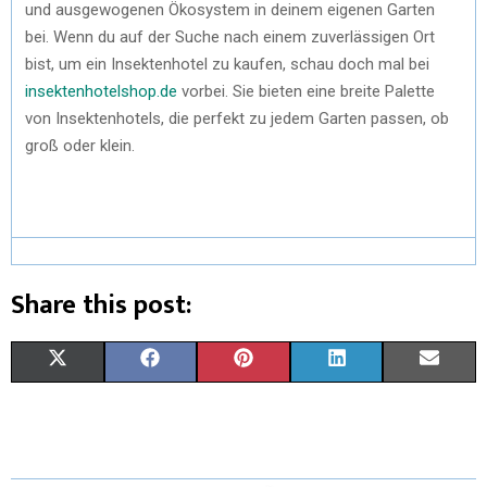
und ausgewogenen Ökosystem in deinem eigenen Garten
bei. Wenn du auf der Suche nach einem zuverlässigen Ort
bist, um ein Insektenhotel zu kaufen, schau doch mal bei
insektenhotelshop.de
vorbei. Sie bieten eine breite Palette
von Insektenhotels, die perfekt zu jedem Garten passen, ob
groß oder klein.
Share this post:
X
F
P
L
E
(
A
I
I
M
T
C
N
N
A
W
E
T
K
I