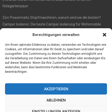
Holzgartenzaun
Zorr Powermatic Stopfmaschinen, warum sind sie die besten?
Camper Isolieren: Die beste Camper isolierung für Wohnmobile
E1 Vermittlung von Off Market Immobilien – in Dortmund mit
Berechtigungen verwalten
Immobilienmakler Gökay Gündüz
Masterarbeit auf Englisch: Anleitung zum Verfassen
Um Ihnen optimale Erlebnisse zu bieten, verwenden wir Technologien wie
Cookies, um Informationen über Ihr Gerät zu speichern und/oder darauf
zuzugreifen. Die Zustimmung zu diesen Technologien ermöglicht uns
die Verarbeitung von Daten wie Ihrem Surfverhalten oder eindeutigen IDs
auf dieser Website. Wenn Sie Ihre Zustimmung nicht erteilen oder
widerrufen, kann dies bestimmte Funktionen und Merkmale
beeinträchtigen.
AKZEPTIEREN
ABLEHNEN
@2023 - www.Tofkom.de. All Right Reserved.
EINSTELLUNGEN ANZEIGEN