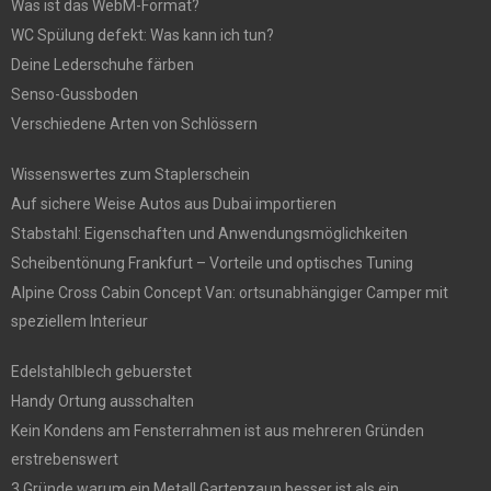
Was ist das WebM-Format?
WC Spülung defekt: Was kann ich tun?
Deine Lederschuhe färben
Senso-Gussboden
Verschiedene Arten von Schlössern
Wissenswertes zum Staplerschein
Auf sichere Weise Autos aus Dubai importieren
Stabstahl: Eigenschaften und Anwendungsmöglichkeiten
Scheibentönung Frankfurt – Vorteile und optisches Tuning
Alpine Cross Cabin Concept Van: ortsunabhängiger Camper mit
speziellem Interieur
Edelstahlblech gebuerstet
Handy Ortung ausschalten
Kein Kondens am Fensterrahmen ist aus mehreren Gründen
erstrebenswert
3 Gründe warum ein Metall Gartenzaun besser ist als ein