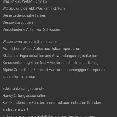
Was ist das WebM-Format?
WC Spülung defekt: Was kann ich tun?
Deine Lederschuhe färben
Senso-Gussboden
Verschiedene Arten von Schlössern
Wissenswertes zum Staplerschein
Auf sichere Weise Autos aus Dubai importieren
Stabstahl: Eigenschaften und Anwendungsmöglichkeiten
Scheibentönung Frankfurt – Vorteile und optisches Tuning
Alpine Cross Cabin Concept Van: ortsunabhängiger Camper mit
speziellem Interieur
Edelstahlblech gebuerstet
Handy Ortung ausschalten
Kein Kondens am Fensterrahmen ist aus mehreren Gründen
erstrebenswert
3 Gründe warum ein Metall Gartenzaun besser ist als ein