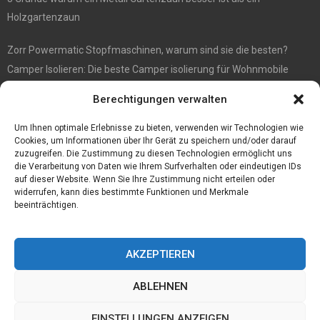
Holzgartenzaun
Zorr Powermatic Stopfmaschinen, warum sind sie die besten?
Camper Isolieren: Die beste Camper isolierung für Wohnmobile
E1 Vermittlung von Off Market Immobilien – in Dortmund mit
Berechtigungen verwalten
Immobilienmakler Gökay Gündüz
Masterarbeit auf Englisch: Anleitung zum Verfassen
Um Ihnen optimale Erlebnisse zu bieten, verwenden wir Technologien wie
Cookies, um Informationen über Ihr Gerät zu speichern und/oder darauf
zuzugreifen. Die Zustimmung zu diesen Technologien ermöglicht uns
die Verarbeitung von Daten wie Ihrem Surfverhalten oder eindeutigen IDs
auf dieser Website. Wenn Sie Ihre Zustimmung nicht erteilen oder
widerrufen, kann dies bestimmte Funktionen und Merkmale
beeinträchtigen.
AKZEPTIEREN
ABLEHNEN
@2023 - www.Tofkom.de. All Right Reserved.
EINSTELLUNGEN ANZEIGEN