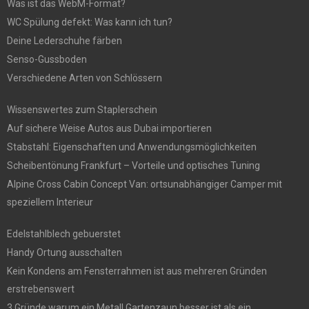
Was ist das WebM-Format?
WC Spülung defekt: Was kann ich tun?
Deine Lederschuhe färben
Senso-Gussboden
Verschiedene Arten von Schlössern
Wissenswertes zum Staplerschein
Auf sichere Weise Autos aus Dubai importieren
Stabstahl: Eigenschaften und Anwendungsmöglichkeiten
Scheibentönung Frankfurt – Vorteile und optisches Tuning
Alpine Cross Cabin Concept Van: ortsunabhängiger Camper mit
speziellem Interieur
Edelstahlblech gebuerstet
Handy Ortung ausschalten
Kein Kondens am Fensterrahmen ist aus mehreren Gründen
erstrebenswert
3 Gründe warum ein Metall Gartenzaun besser ist als ein