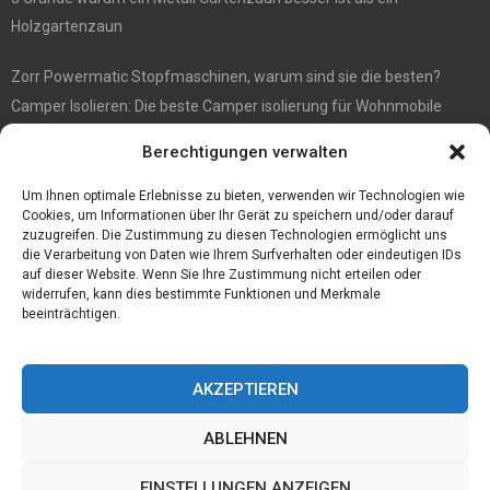
Holzgartenzaun
Zorr Powermatic Stopfmaschinen, warum sind sie die besten?
Camper Isolieren: Die beste Camper isolierung für Wohnmobile
E1 Vermittlung von Off Market Immobilien – in Dortmund mit
Berechtigungen verwalten
Immobilienmakler Gökay Gündüz
Masterarbeit auf Englisch: Anleitung zum Verfassen
Um Ihnen optimale Erlebnisse zu bieten, verwenden wir Technologien wie
Cookies, um Informationen über Ihr Gerät zu speichern und/oder darauf
zuzugreifen. Die Zustimmung zu diesen Technologien ermöglicht uns
die Verarbeitung von Daten wie Ihrem Surfverhalten oder eindeutigen IDs
auf dieser Website. Wenn Sie Ihre Zustimmung nicht erteilen oder
widerrufen, kann dies bestimmte Funktionen und Merkmale
beeinträchtigen.
AKZEPTIEREN
ABLEHNEN
@2023 - www.Tofkom.de. All Right Reserved.
EINSTELLUNGEN ANZEIGEN