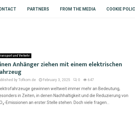
ONTACT
PARTNERS
FROM THE MEDIA
COOKIE POLI
ransport und Verkehr
inen Anhänger ziehen mit einem elektrischen
ahrzeug
ublished by Tofkom.de
February 3, 2025
0
647
lektrofahrzeuge gewinnen weltweit immer mehr an Bedeutung,
esonders in Zeiten, in denen Nachhaltigkeit und die Reduzierung von
O₂-Emissionen an erster Stelle stehen. Doch viele fragen...