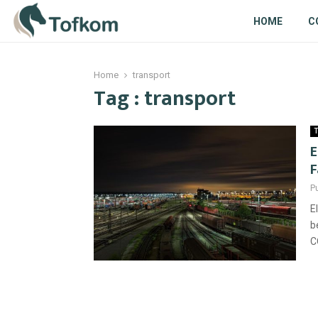
HOME
C
Home
transport
Tag : transport
T
E
F
P
E
b
C