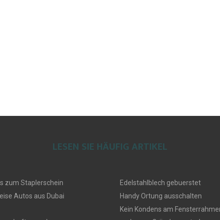
LESEN SIE HÄUFIG ARTIKEL
s zum Staplerschein
Edelstahlblech gebuerstet
eise Autos aus Dubai
Handy Ortung ausschalten
Kein Kondens am Fensterrahmen