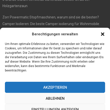
Holzgartenzaun
Zorr Powermatic Stopfmaschinen, warum sind sie die besten?
Camper Isolieren: Die beste Camper isolierung für Wohnmobile
E1 Vermittlung von Off Market Immobilien – in Dortmund mit
Berechtigungen verwalten
Immobilienmakler Gökay Gündüz
Masterarbeit auf Englisch: Anleitung zum Verfassen
Um Ihnen optimale Erlebnisse zu bieten, verwenden wir Technologien wie
Cookies, um Informationen über Ihr Gerät zu speichern und/oder darauf
zuzugreifen. Die Zustimmung zu diesen Technologien ermöglicht uns
die Verarbeitung von Daten wie Ihrem Surfverhalten oder eindeutigen IDs
auf dieser Website. Wenn Sie Ihre Zustimmung nicht erteilen oder
widerrufen, kann dies bestimmte Funktionen und Merkmale
beeinträchtigen.
AKZEPTIEREN
ABLEHNEN
@2023 - www.Tofkom.de. All Right Reserved.
EINSTELLUNGEN ANZEIGEN