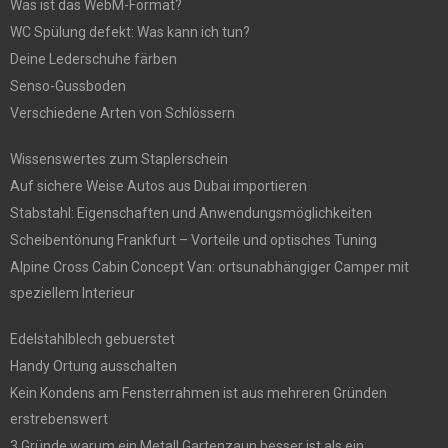
Was ist das WebM-Format?
WC Spülung defekt: Was kann ich tun?
Deine Lederschuhe färben
Senso-Gussboden
Verschiedene Arten von Schlössern
Wissenswertes zum Staplerschein
Auf sichere Weise Autos aus Dubai importieren
Stabstahl: Eigenschaften und Anwendungsmöglichkeiten
Scheibentönung Frankfurt – Vorteile und optisches Tuning
Alpine Cross Cabin Concept Van: ortsunabhängiger Camper mit
speziellem Interieur
Edelstahlblech gebuerstet
Handy Ortung ausschalten
Kein Kondens am Fensterrahmen ist aus mehreren Gründen
erstrebenswert
3 Gründe warum ein Metall Gartenzaun besser ist als ein