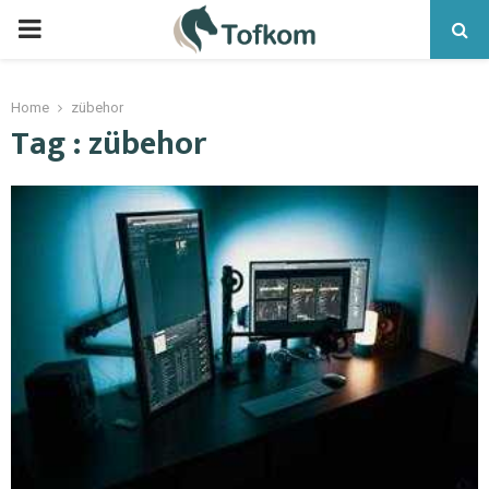
Home
zübehor
Tag : zübehor