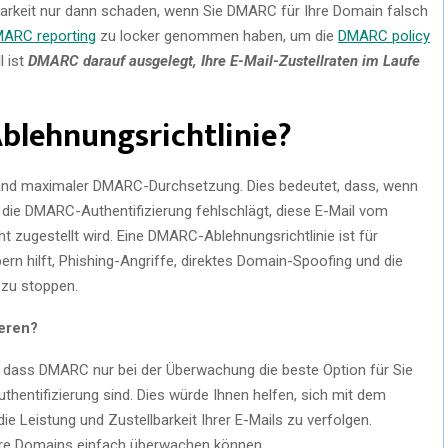
lbarkeit nur dann schaden, wenn Sie DMARC für Ihre Domain falsch
ARC reporting
zu locker genommen haben, um die
DMARC policy
l ist
DMARC darauf ausgelegt, Ihre E-Mail-Zustellraten im Laufe
blehnungsrichtlinie?
tand maximaler DMARC-Durchsetzung. Dies bedeutet, dass, wenn
e die DMARC-Authentifizierung fehlschlägt, diese E-Mail vom
 zugestellt wird. Eine DMARC-Ablehnungsrichtlinie ist für
rn hilft, Phishing-Angriffe, direktes Domain-Spoofing und die
 zu stoppen.
ieren?
ass DMARC nur bei der Überwachung die beste Option für Sie
uthentifizierung sind. Dies würde Ihnen helfen, sich mit dem
ie Leistung und Zustellbarkeit Ihrer E-Mails zu verfolgen.
Ihre Domains einfach überwachen können.