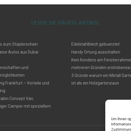
LESEN SIE HÄUFIG ARTIKEL
s zum Staplerschein
Edelstahlblech gebuerstet
eise Autos aus Dubai
Handy Ortung ausschalten
Kein Kondens am Fensterrahmen
genschaften und
mehreren Gründen erstrebensw
öglichkeiten
3 Gründe warum ein Metall Gar
g Frankfurt – Vorteile und
ist als ein Holzgartenzaun
ing
Cabin Concept Van:
iger Camper mit speziellem
Um Ihnen op
Informatione
Zustimmung 