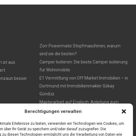
Zorr Powermatic Stopfmaschinen, warum
sind sie die besten?
Camper Isolieren: Die beste Camper isolierung
 ist aus
für Wohnmobile
ert
E1 Vermittlung von Off Market Immobilien – in
tenzaun besser
Dortmund mit Immobilienmakler Gökay
Gündüz
Masterarbeit auf Englisch: Anleitung zum
Verfassen
Berechtigungen verwalten
timale Erlebnisse zu bieten, verwenden wir Technologien wie Cookies, um
n über Ihr Gerät zu speichern und/oder darauf zuzugreifen. Die
zu diesen Technologien ermöglicht uns die Verarbeitung von Daten wie