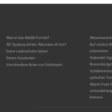
Was ist das WebM-Format?
Wissenswerte
WC Spülung defekt: Was kann ich tun?
Auf sichere W
importieren
Deine Lederschuhe färben
Stabstahl: Ei
Senso-Gussboden
Anwendungsm
Verschiedene Arten von Schlössern
Scheibentönun
optisches Tun
Alpine Cross 
ortsunabhäng
Interieur