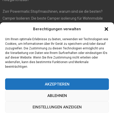
Zorr Powermatic Stopfmaschinen, warum sind sie die besten?
Camper Isolieren: Die beste Camper isolierung für Wohnmobile
E1 Vermittlung von Off Market Immobilien – in Dortmund mit
Berechtigungen verwalten
Immobilienmakler Gökay Gündüz
Masterarbeit auf Englisch: Anleitung zum Verfassen
Um Ihnen optimale Erlebnisse zu bieten, verwenden wir Technologien wie
Cookies, um Informationen über Ihr Gerät zu speichern und/oder darauf
zuzugreifen. Die Zustimmung zu diesen Technologien ermöglicht uns
die Verarbeitung von Daten wie Ihrem Surfverhalten oder eindeutigen IDs
auf dieser Website. Wenn Sie Ihre Zustimmung nicht erteilen oder
widerrufen, kann dies bestimmte Funktionen und Merkmale
beeinträchtigen.
AKZEPTIEREN
ABLEHNEN
@2023 - www.Tofkom.de. All Right Reserved.
EINSTELLUNGEN ANZEIGEN