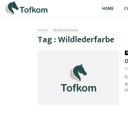
HOME
C
Home
Wildlederfarbe
Tag : Wildlederfarbe
B
D
P
E
g
e