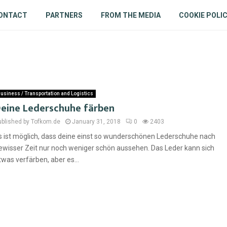
ONTACT
PARTNERS
FROM THE MEDIA
COOKIE POLI
usiness / Transportation and Logistics
eine Lederschuhe färben
ublished by Tofkom.de
January 31, 2018
0
2403
s ist möglich, dass deine einst so wunderschönen Lederschuhe nach
ewisser Zeit nur noch weniger schön aussehen. Das Leder kann sich
twas verfärben, aber es...