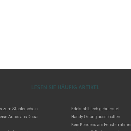
LESEN SIE HÄUFIG ARTIKEL
s zum Staplerschein
Edelstahlblech gebuerstet
eise Autos aus Dubai
Handy Ortung ausschalten
Kein Kondens am Fensterrahmen