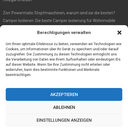
Zorr Powermatic Stopfmaschinen, warum sind sie die besten?
Camper Isolieren: Die beste Camper isolierung für Wohnmobile
E1 Vermittlung von Off Market Immobilien – in Dortmund mit
Berechtigungen verwalten
Immobilienmakler Gökay Gündüz
Masterarbeit auf Englisch: Anleitung zum Verfassen
Um Ihnen optimale Erlebnisse zu bieten, verwenden wir Technologien wie
Cookies, um Informationen über Ihr Gerät zu speichern und/oder darauf
zuzugreifen. Die Zustimmung zu diesen Technologien ermöglicht uns
die Verarbeitung von Daten wie Ihrem Surfverhalten oder eindeutigen IDs
auf dieser Website. Wenn Sie Ihre Zustimmung nicht erteilen oder
widerrufen, kann dies bestimmte Funktionen und Merkmale
beeinträchtigen.
AKZEPTIEREN
ABLEHNEN
@2023 - www.Tofkom.de. All Right Reserved.
EINSTELLUNGEN ANZEIGEN